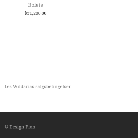
Bolete
kr
1,200.00
Les Wildarias
salgsbetingelser
© Design
Pion