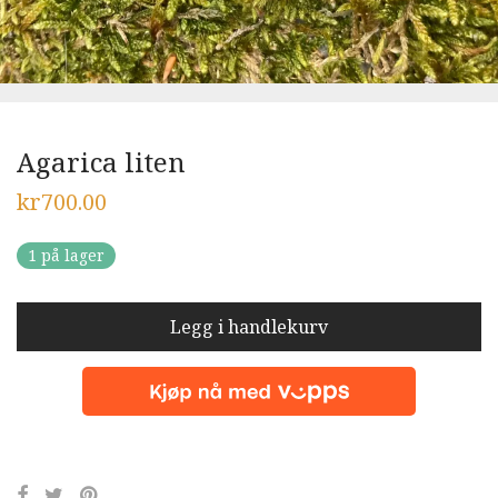
Agarica liten
kr
700.00
1 på lager
Legg i handlekurv