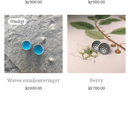
kr
900.00
kr
900.00
Waves emaljeøreringer
Berry
kr
600.00
kr
700.00