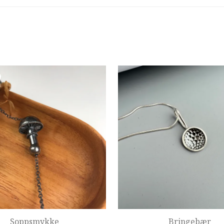
Soppsmykke
Bringebær