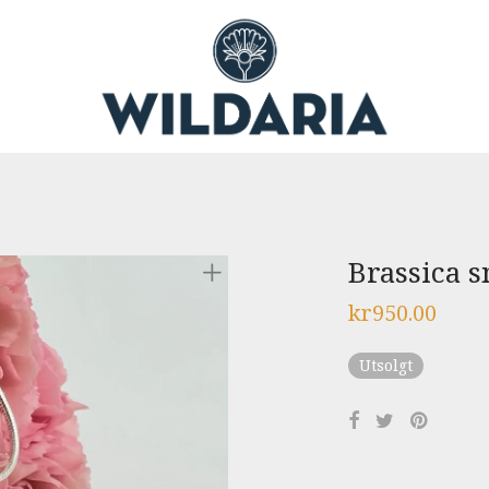
Brassica 
kr
950.00
Utsolgt