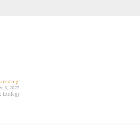
 armring
r 6, 2023
e innlegg