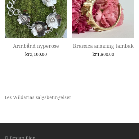
Armbånd nyperose
Brassica armring tambak
kr
2,100.00
kr
1,800.00
Les Wildarias
salgsbetingelser
© Design
Pion