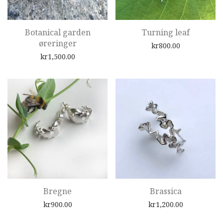
Botanical garden
Turning leaf
øreringer
kr
800.00
kr
1,500.00
Bregne
Brassica
kr
900.00
kr
1,200.00