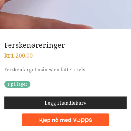
Ferskenøreringer
kr
1,200.00
Ferskenfarget månesten fattet i sølv.
1 på lager
Legg i handlekurv