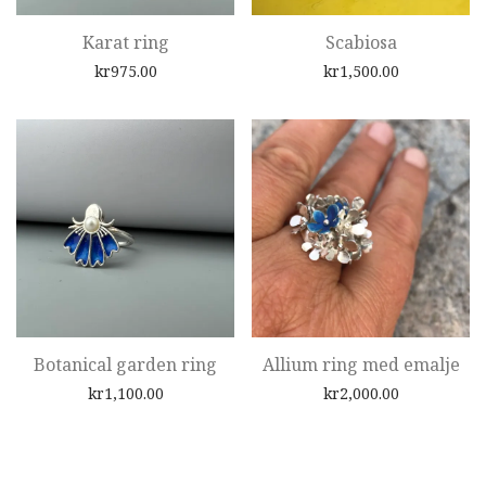
Karat ring
Scabiosa
kr
975.00
kr
1,500.00
Botanical garden ring
Allium ring med emalje
kr
1,100.00
kr
2,000.00