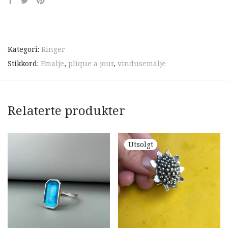
Kategori:
Ringer
Stikkord:
Emalje
,
plique a jour
,
vindusemalje
Relaterte produkter